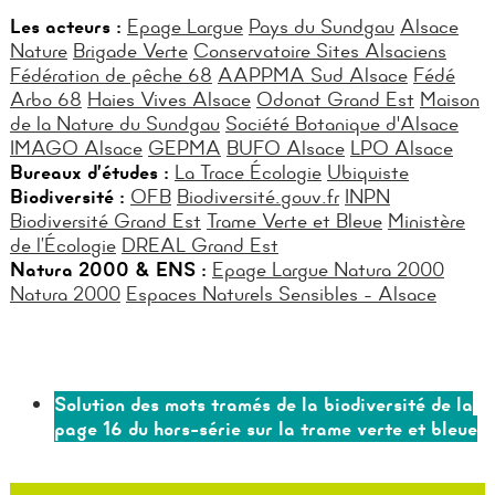
Les acteurs :
Epage Largue
Pays du Sundgau
Alsace
Nature
Brigade Verte
Conservatoire Sites Alsaciens
Fédération de pêche 68
AAPPMA Sud Alsace
Fédé
Arbo 68
Haies Vives Alsace
Odonat Grand Est
Maison
de la Nature du Sundgau
Société Botanique d'Alsace
IMAGO Alsace
GEPMA
BUFO Alsace
LPO Alsace
Bureaux d’études :
La Trace Écologie
Ubiquiste
Biodiversité :
OFB
Biodiversité.gouv.fr
INPN
Biodiversité Grand Est
Trame Verte et Bleue
Ministère
de l’Écologie
DREAL Grand Est
Natura 2000 & ENS :
Epage Largue Natura 2000
Natura 2000
Espaces Naturels Sensibles - Alsace
Solution des mots tramés de la biodiversité de la
page 16 du hors-série sur la trame verte et bleue