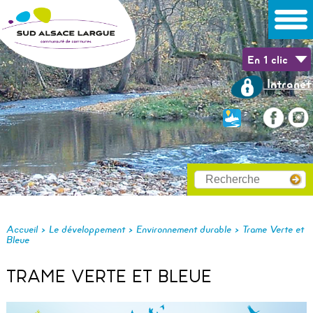
En 1 clic
Intranet
>
>
>
Accueil
Le développement
Environnement durable
Trame Verte et
Bleue
TRAME VERTE ET BLEUE