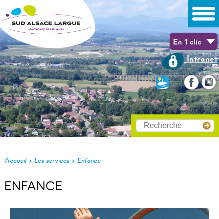
En 1 clic
Intranet
>
>
Accueil
Les services
Enfance
ENFANCE