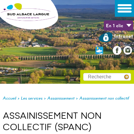
En 1 clic
Intranet
>
>
>
Accueil
Les services
Assainissement
Assainissement non collectif
ASSAINISSEMENT NON
COLLECTIF (SPANC)