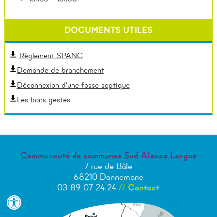
DOCUMENTS UTILES
Règlement SPANC
Demande de branchement
Déconnexion d'une fosse septique
Les bons gestes
Communauté de communes Sud Alsace Largue
7 rue de Bâle
68210 Dannemarie
03 89 07 24 24
//
Contact