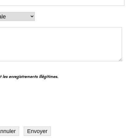
Cyclo-tourisme
Balades découverte
Office du Tourisme
les enregistrements illégitimes.