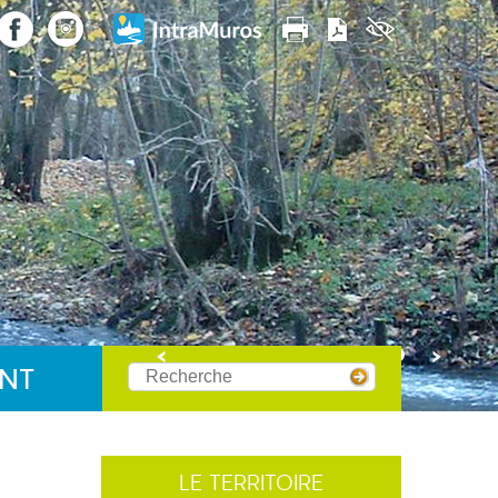
NT
APHIQUE
MENT
urel
LE TERRITOIRE