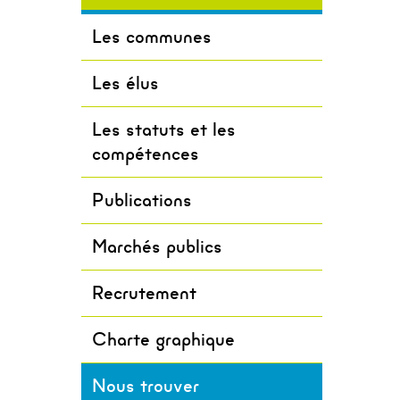
itoire Eau
VER
turel et
Les communes
u public
t
atrimoine
Les élus
os
r Services
PORT,
ive
aux (PSE)
Les statuts et les
Milieux
compétences
le
is 2024
 Bleue
Publications
ature
que
Marchés publics
els du
Recrutement
tériel
Charte graphique
Nous trouver