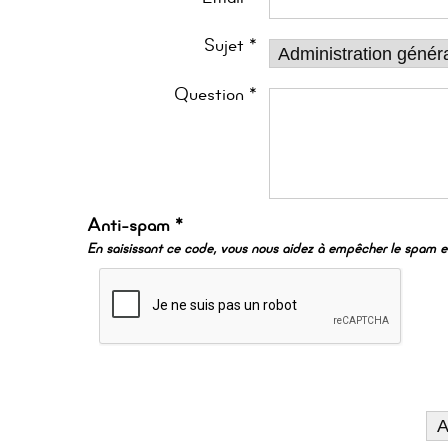
Taxi des aînés
Hébergement
Sujet *
Maintien à domicile
Aidants
Question *
Animations
Anti-spam *
En saisissant ce code, vous nous aidez à empêcher le spam et 