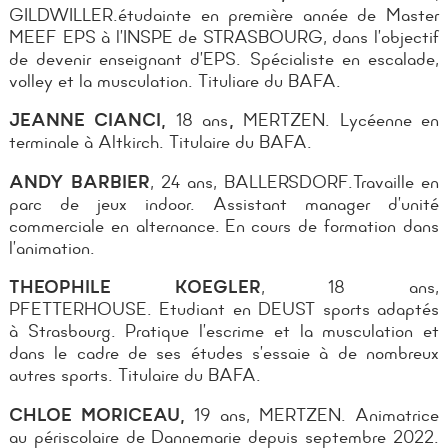
GILDWILLER.étudainte e
n première année de Master
MEEF EPS à l’INSPE
de STRASBOURG, dans l’objectif
de devenir enseignant d’EPS.
Spécialiste en escalade,
volley et la musculation. Tituliare du BAFA.
JEANNE CIANCI,
18 ans
,
MERTZEN. Lycéenne en
terminale à Altkirch. Titulaire du BAFA.
ANDY BARBIER
, 24 ans, BALLERSDORF.
Travaille en
parc de jeux indoor. Assistant manager d’unité
commerciale en alternance.
En cours de formation dans
l’animation.
THEOPHILE KOEGLER
, 18 ans,
PFETTERHOUSE.
Etudiant en DEUST sports adaptés
à Strasbourg. Pratique l’escrime et l
a musculation et
dans le cadre de ses études s’essaie à de nombreux
autres sports. Titulaire du BAFA.
CHLOE MORICEAU,
19 ans, MERTZEN.
Animatrice
au périscolaire de Dannemarie depuis septembre 2022.