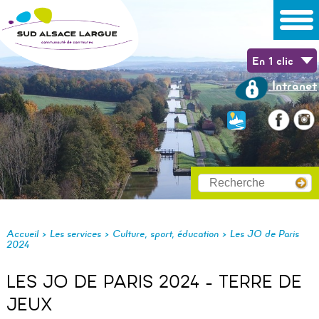
En 1 clic
Intranet
>
>
>
Accueil
Les services
Culture, sport, éducation
Les JO de Paris
2024
LES JO DE PARIS 2024 - TERRE DE
JEUX